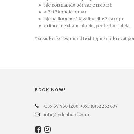
një portmando për varje rrobash
ajër të kondicionuar
një ballkon me 1 tavolinë dhe 2 karrige
dritare me xhama dopio, perde dhe roleta
*sipas kërkesës, mund të shtojmë një krevat por
BOOK NOW!
+355 69 460 1200; +355 (0)52 262 837
info@lydenhotel.com