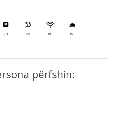
PO
PO
PO
PO
rsona përfshin: