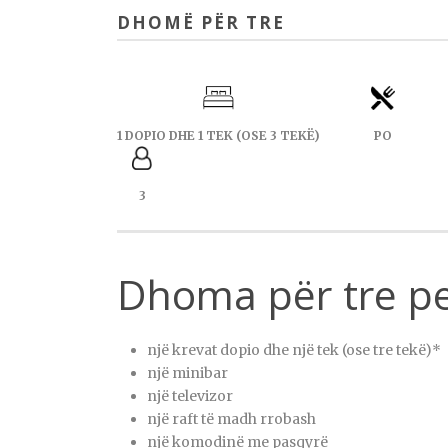
DHOMË PËR TRE
1 DOPIO DHE 1 TEK (OSE 3 TEKË)
PO
3
Dhoma për tre pe
një krevat dopio dhe një tek (ose tre tekë)*
një minibar
një televizor
një raft të madh rrobash
një komodinë me pasqyrë