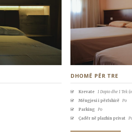
DHOMË PËR TRE
Krevate
1 Dopio dhe 1 Tek (o
Mëngjesi i përfshirë
Po
Parking
Po
Çadër në plazhin privat
P