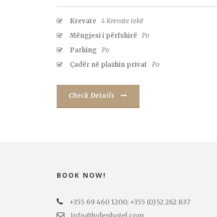
Krevate
4 Krevate tekë
Mëngjesi i përfshirë
Po
Parking
Po
Çadër në plazhin privat
Po
Check Details
BOOK NOW!
+355 69 460 1200; +355 (0)52 262 837
info@lydenhotel.com